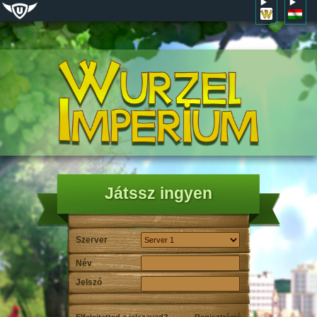
Játssz ingyen
Szerver
Név
Jelszó