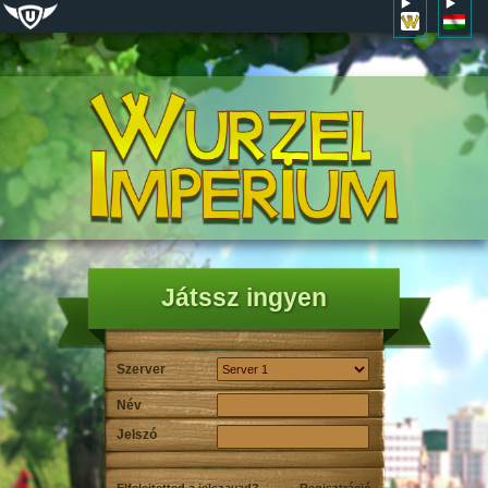
Játssz ingyen
Szerver
Név
Jelszó