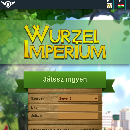
Játssz ingyen
Szerver
Név
Jelszó