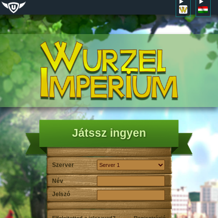
Játssz ingyen
Szerver
Név
Jelszó