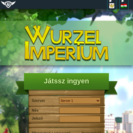
Játssz ingyen
Szerver
Név
Jelszó