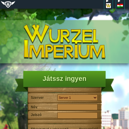
Játssz ingyen
Szerver
Név
Jelszó