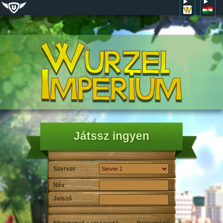
Játssz ingyen
Szerver
Név
Jelszó