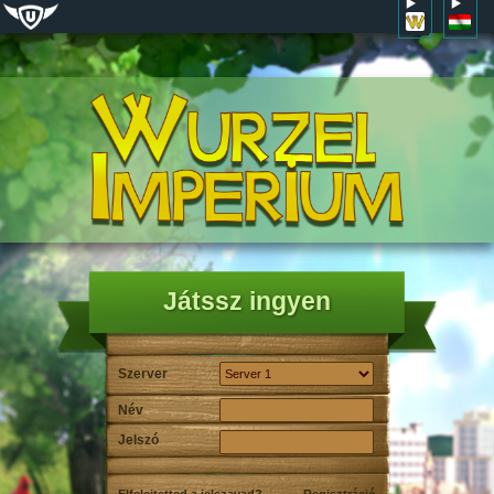
Játssz ingyen
Szerver
Név
Jelszó