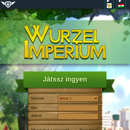
Játssz ingyen
Szerver
Név
Jelszó