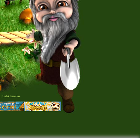
m
|
|
Sütik kezelése