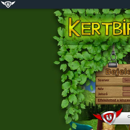
Szerver
Név
Jelszó
Elfelejtetted a jelsza