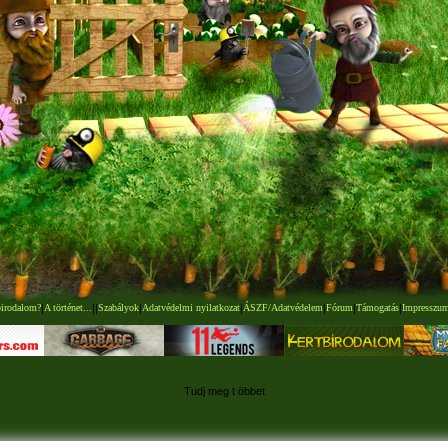
birodalom?
|
A történet...
|
|
Szabályok
|
Adatvédelmi nyilatkozat
|
ÁSZF/Adatvédelem
|
Fórum
|
Támogatás
|
Impresszu
Tudj meg t öbbet