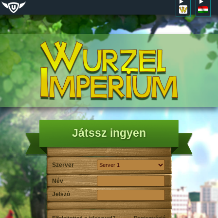
Játssz ingyen
Szerver
Név
Jelszó