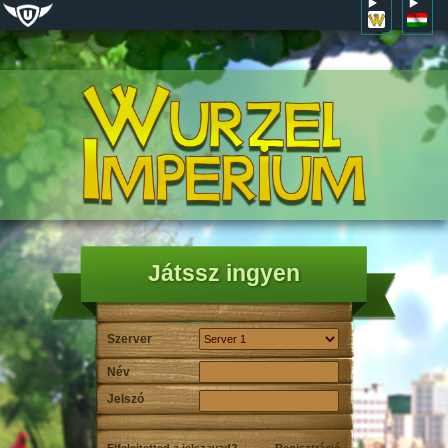
Játssz ingyen
Szerver
Név
Jelszó