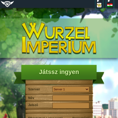
Játssz ingyen
Szerver
Név
Jelszó