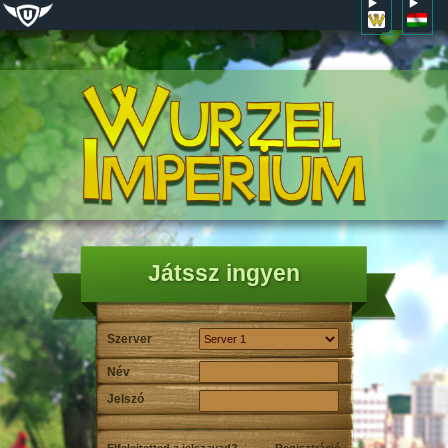
Játssz ingyen
Szerver
Név
Jelszó