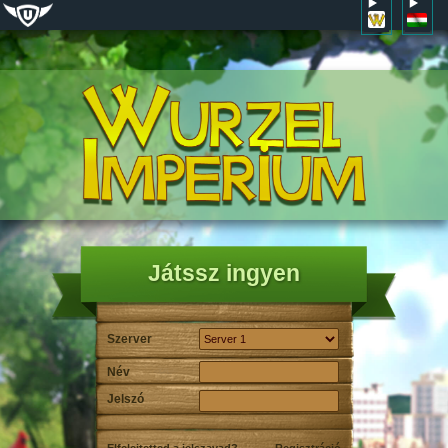
Játssz ingyen
Szerver
Név
Jelszó