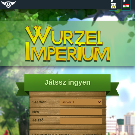
Játssz ingyen
Szerver
Név
Jelszó