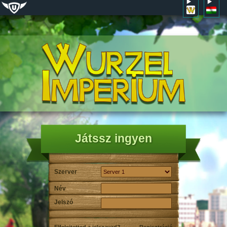
Játssz ingyen
Szerver
Név
Jelszó