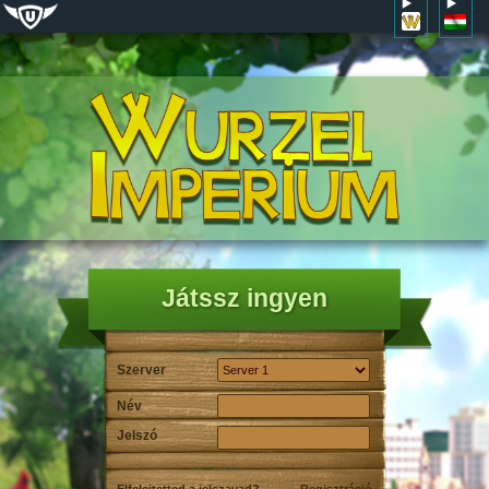
Játssz ingyen
Szerver
Név
Jelszó