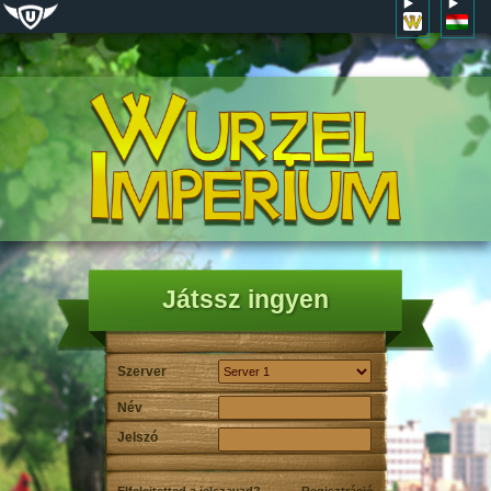
Játssz ingyen
Szerver
Név
Jelszó