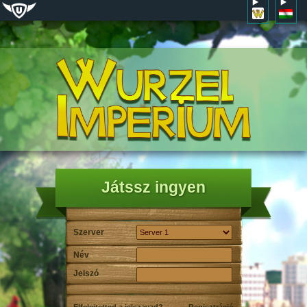
Játssz ingyen
Szerver
Név
Jelszó