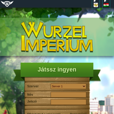
Játssz ingyen
Szerver
Név
Jelszó