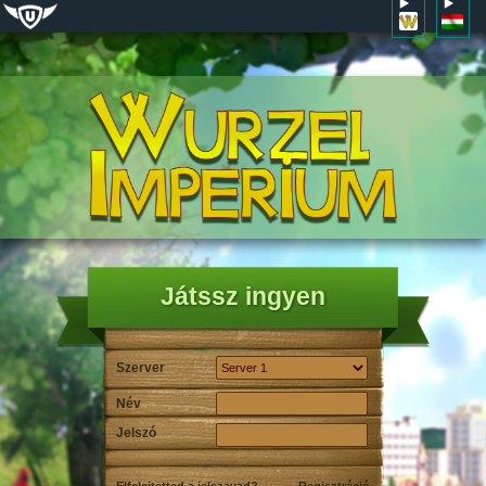
Játssz ingyen
Szerver
Név
Jelszó