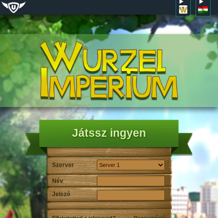
Játssz ingyen
Szerver
Név
Jelszó