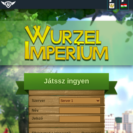
Játssz ingyen
Szerver
Név
Jelszó