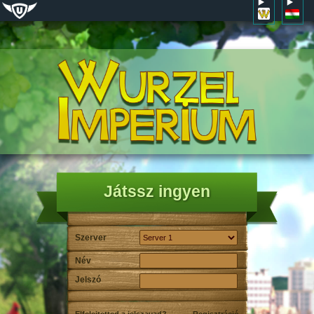
Játssz ingyen
Szerver
Név
Jelszó