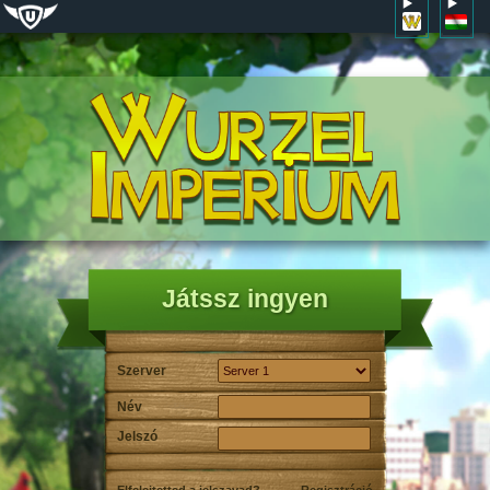
Játssz ingyen
Szerver
Név
Jelszó