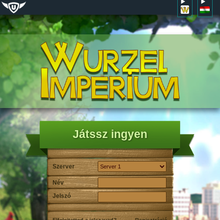
Játssz ingyen
Szerver
Név
Jelszó