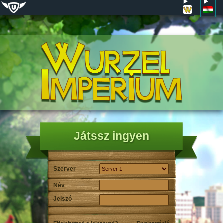
Játssz ingyen
Szerver
Név
Jelszó