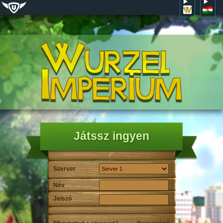
Játssz ingyen
Szerver
Név
Jelszó