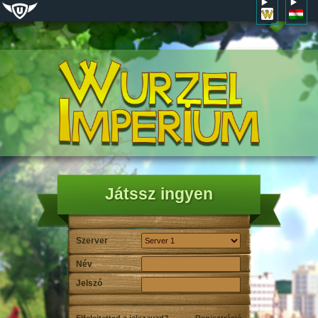
Játssz ingyen
Szerver
Név
Jelszó