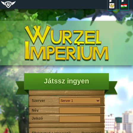
Játssz ingyen
Szerver
Név
Jelszó