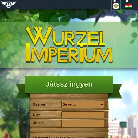
Játssz ingyen
Szerver
Név
Jelszó