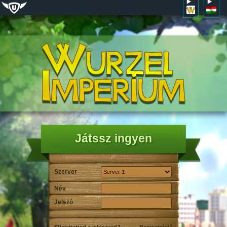
Játssz ingyen
Szerver
Név
Jelszó